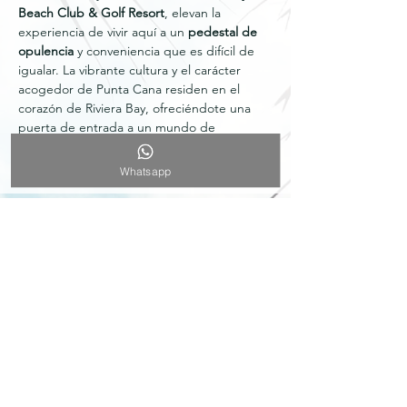
Beach Club & Golf Resort
, elevan la
experiencia de vivir aquí a un
pedestal de
opulencia
y conveniencia que es difícil de
igualar. La vibrante cultura y el carácter
acogedor de Punta Cana residen en el
corazón de Riviera Bay, ofreciéndote una
puerta de entrada a un mundo de
posibilidades exóticas y relaciones
duraderas.
Whatsapp
Apartamentos desde $210.000 USD
Descarga el Proyecto y empieza a
Invertir
¡Descarga la guía con
todos los precios y fotos!